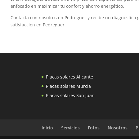
enfocado en maximizar tu confort y ahorro energético.
Contacta con nosotros en Pedreguer y recibe un diagnóstico g
satisfacción en Pedreguer.
Placas solares Alicante
Placas solares Murcia
Placas solares San Juan
Inicio
Servicios
Fotos
Nosotros
P