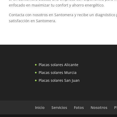
enfocado en maximizar tu confort y ahorro energético.
Contacta con nosotros en Santomera y recibe un diagnóstico g
satisfacción en Santomera.
Placas solares Alicante
Placas solares Murcia
Placas solares San Juan
Inicio
Servicios
Fotos
Nosotros
P