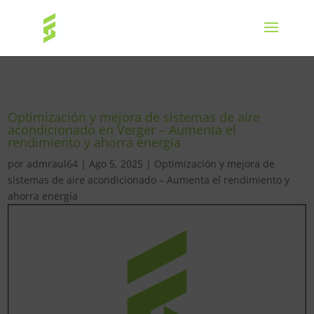
Optimización y mejora de sistemas de aire
acondicionado en Verger – Aumenta el
rendimiento y ahorra energía
por
admraul64
|
Ago 5, 2025
|
Optimización y mejora de
sistemas de aire acondicionado – Aumenta el rendimiento y
ahorra energía