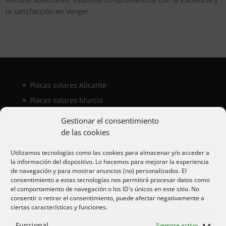
la satisfacción en Verger.
Placas solares Alicante
Placas solares Murcia
Placas solares San Juan
Gestionar el consentimiento
de las cookies
Aire acondicionado Alicante
Utilizamos tecnologías como las cookies para almacenar y/o acceder a
la información del dispositivo. Lo hacemos para mejorar la experiencia
Aire acondicionador Murcia
de navegación y para mostrar anuncios (no) personalizados. El
consentimiento a estas tecnologías nos permitirá procesar datos como
Aire acondicionado San Juan
el comportamiento de navegación o los ID's únicos en este sitio. No
consentir o retirar el consentimiento, puede afectar negativamente a
ciertas características y funciones.
Aviso legal
Funcional
Siempre activo