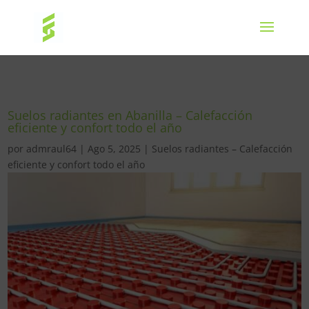
Suelos radiantes en Abanilla – Calefacción
eficiente y confort todo el año
por
admraul64
|
Ago 5, 2025
|
Suelos radiantes – Calefacción
eficiente y confort todo el año