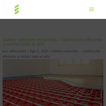
Suelos radiantes en Jumilla – Calefacción eficiente
y confort todo el año
por
admraul64
|
Ago 5, 2025
|
Suelos radiantes – Calefacción
eficiente y confort todo el año