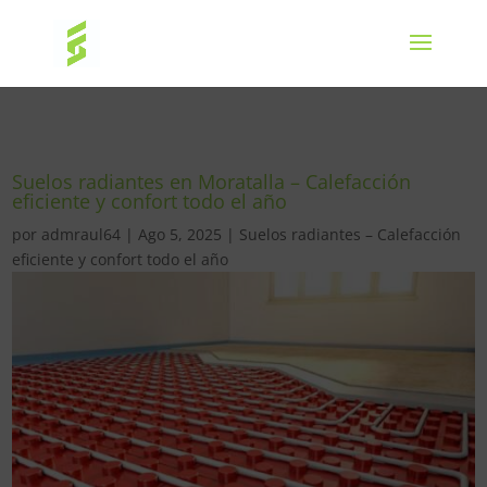
Suelos radiantes en Moratalla – Calefacción
eficiente y confort todo el año
por
admraul64
|
Ago 5, 2025
|
Suelos radiantes – Calefacción
eficiente y confort todo el año