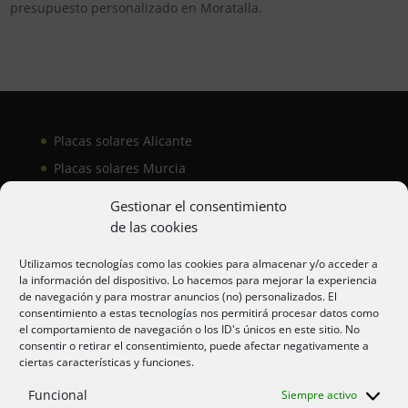
presupuesto personalizado en Moratalla.
Placas solares Alicante
Placas solares Murcia
Placas solares San Juan
Gestionar el consentimiento
de las cookies
Aire acondicionado Alicante
Utilizamos tecnologías como las cookies para almacenar y/o acceder a
la información del dispositivo. Lo hacemos para mejorar la experiencia
Aire acondicionador Murcia
de navegación y para mostrar anuncios (no) personalizados. El
consentimiento a estas tecnologías nos permitirá procesar datos como
Aire acondicionado San Juan
el comportamiento de navegación o los ID's únicos en este sitio. No
consentir o retirar el consentimiento, puede afectar negativamente a
ciertas características y funciones.
Aviso legal
Funcional
Siempre activo
Cookies UE