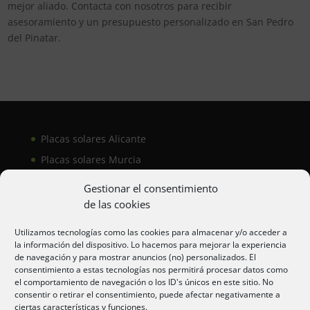
mejor aliado. Contacta con nosotros para recibir
asesoramiento y un presupuesto personalizado en San Pedro
del Pinatar.
Placas solares Alicante
Placas solares Murcia
Placas solares San Juan
Gestionar el consentimiento
de las cookies
Aire acondicionado Alicante
Utilizamos tecnologías como las cookies para almacenar y/o acceder a
la información del dispositivo. Lo hacemos para mejorar la experiencia
Aire acondicionador Murcia
de navegación y para mostrar anuncios (no) personalizados. El
consentimiento a estas tecnologías nos permitirá procesar datos como
Aire acondicionado San Juan
el comportamiento de navegación o los ID's únicos en este sitio. No
consentir o retirar el consentimiento, puede afectar negativamente a
ciertas características y funciones.