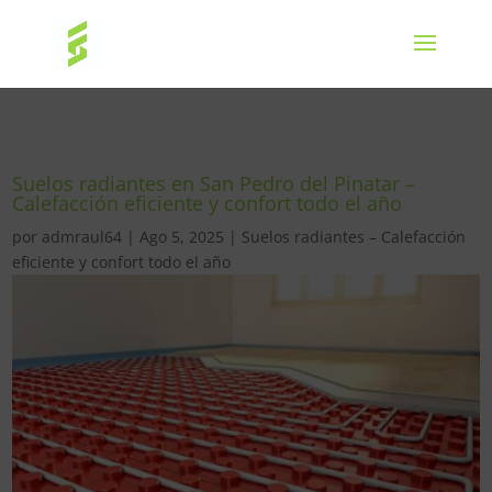
Suelos radiantes en San Pedro del Pinatar –
Calefacción eficiente y confort todo el año
por
admraul64
|
Ago 5, 2025
|
Suelos radiantes – Calefacción
eficiente y confort todo el año