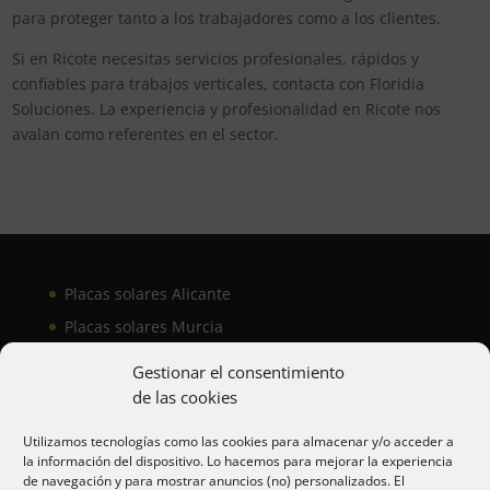
para proteger tanto a los trabajadores como a los clientes.
Si en Ricote necesitas servicios profesionales, rápidos y
confiables para trabajos verticales, contacta con Floridia
Soluciones. La experiencia y profesionalidad en Ricote nos
avalan como referentes en el sector.
Placas solares Alicante
Placas solares Murcia
Placas solares San Juan
Gestionar el consentimiento
de las cookies
Aire acondicionado Alicante
Utilizamos tecnologías como las cookies para almacenar y/o acceder a
la información del dispositivo. Lo hacemos para mejorar la experiencia
Aire acondicionador Murcia
de navegación y para mostrar anuncios (no) personalizados. El