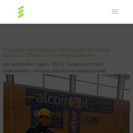
Trabajos verticales profesionales en Ricote –
Accesos difíciles sin complicaciones
por
admraul64
|
Ago 5, 2025
|
Trabajos verticales
profesionales – Accesos difíciles sin complicaciones