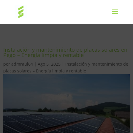
Instalación y mantenimiento de placas solares en
Pego – Energía limpia y rentable
por
admraul64
|
Ago 5, 2025
|
Instalación y mantenimiento de
placas solares – Energía limpia y rentable