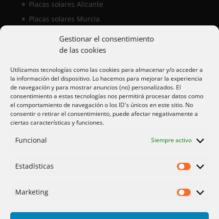
Placas solares Alicante
Placas solares Murcia
Placas solares San Juan
Gestionar el consentimiento
de las cookies
Aire acondicionado Alicante
Utilizamos tecnologías como las cookies para almacenar y/o acceder a
la información del dispositivo. Lo hacemos para mejorar la experiencia
Aire acondicionador Murcia
de navegación y para mostrar anuncios (no) personalizados. El
consentimiento a estas tecnologías nos permitirá procesar datos como
Aire acondicionado San Juan
el comportamiento de navegación o los ID's únicos en este sitio. No
consentir o retirar el consentimiento, puede afectar negativamente a
ciertas características y funciones.
Aviso legal
Funcional
Siempre activo
Cookies UE
Privacidad
Estadísticas
Estadíst
Marketing
Marketi