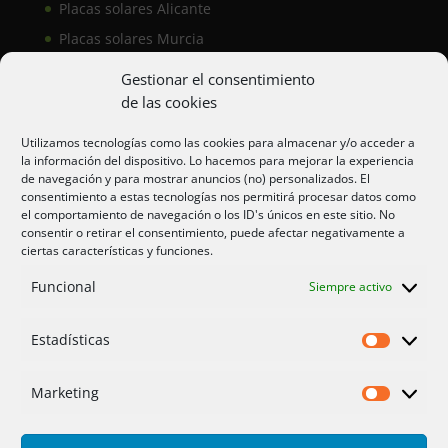
Placas solares Alicante
Placas solares Murcia
Placas solares San Juan
Gestionar el consentimiento
de las cookies
Aire acondicionado Alicante
Utilizamos tecnologías como las cookies para almacenar y/o acceder a
la información del dispositivo. Lo hacemos para mejorar la experiencia
Aire acondicionador Murcia
de navegación y para mostrar anuncios (no) personalizados. El
consentimiento a estas tecnologías nos permitirá procesar datos como
Aire acondicionado San Juan
el comportamiento de navegación o los ID's únicos en este sitio. No
consentir o retirar el consentimiento, puede afectar negativamente a
ciertas características y funciones.
Aviso legal
Funcional
Siempre activo
Cookies UE
Privacidad
Estadísticas
Estadíst
Marketing
Marketi