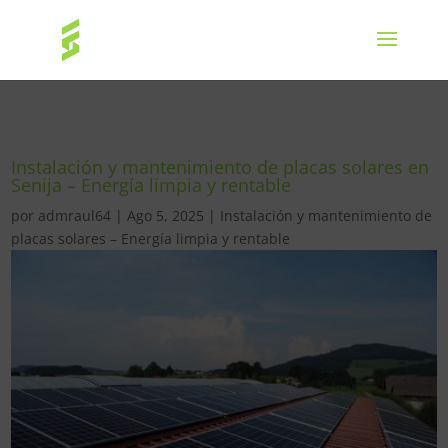
Instalación y mantenimiento de placas solares en
Senija – Energía limpia y rentable
por
admraul64
|
Ago 5, 2025
|
Instalación y mantenimiento de
placas solares – Energía limpia y rentable