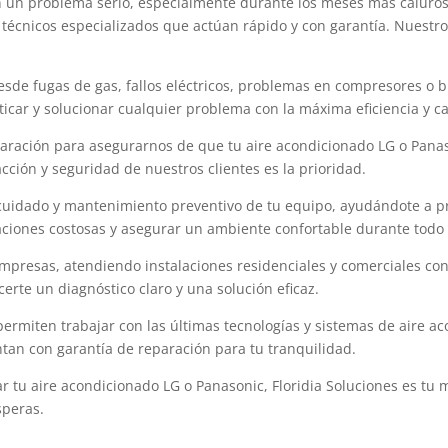
n un problema serio, especialmente durante los meses más caluroso
écnicos especializados que actúan rápido y con garantía. Nuestro o
de fugas de gas, fallos eléctricos, problemas en compresores o bl
icar y solucionar cualquier problema con la máxima eficiencia y ca
aración para asegurarnos de que tu aire acondicionado LG o Panaso
acción y seguridad de nuestros clientes es la prioridad.
cuidado y mantenimiento preventivo de tu equipo, ayudándote a pr
iones costosas y asegurar un ambiente confortable durante todo 
 empresas, atendiendo instalaciones residenciales y comerciales co
erte un diagnóstico claro y una solución eficaz.
 permiten trabajar con las últimas tecnologías y sistemas de aire 
tan con garantía de reparación para tu tranquilidad.
r tu aire acondicionado LG o Panasonic, Floridia Soluciones es t
speras.