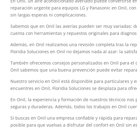
En Onil, un aire acondicionado averiado puede convertirse e
reparación urgente para equipos LG y Panasonic en Onil, con t
sin largas esperas ni complicaciones.
Sabemos que en Onil las averías pueden ser muy variadas: des
cuenta con herramientas y repuestos originales para diagnost
Además, en Onil realizamos una revisión completa tras la rep
Floridia Soluciones en Onil no dejamos nada al azar: la satisf
También ofrecemos consejos personalizados en Onil para el 
Onil sabemos que una buena prevención puede evitar reparac
Nuestro servicio en Onil está disponible para particulares y
encuentres en Onil, Floridia Soluciones se desplaza para ofrec
En Onil, la experiencia y formación de nuestros técnicos nos
seguras y duraderas. Además, todos los trabajos en Onil cuen
Si buscas en Onil una empresa confiable y rápida para repara
posible para que vuelvas a disfrutar del confort en Onil sin e