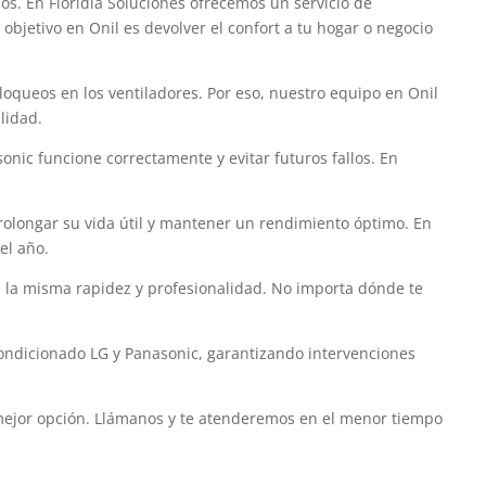
s. En Floridia Soluciones ofrecemos un servicio de
bjetivo en Onil es devolver el confort a tu hogar o negocio
oqueos en los ventiladores. Por eso, nuestro equipo en Onil
lidad.
nic funcione correctamente y evitar futuros fallos. En
olongar su vida útil y mantener un rendimiento óptimo. En
el año.
n la misma rapidez y profesionalidad. No importa dónde te
acondicionado LG y Panasonic, garantizando intervenciones
u mejor opción. Llámanos y te atenderemos en el menor tiempo