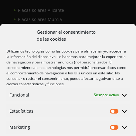
Placas solares Alicante
Placas solares Murcia
Placas solares San Juan
Gestionar el consentimiento
de las cookies
Aire acondicionado Alicante
Utilizamos tecnologías como las cookies para almacenar y/o acceder a
la información del dispositivo. Lo hacemos para mejorar la experiencia
Aire acondicionador Murcia
de navegación y para mostrar anuncios (no) personalizados. El
consentimiento a estas tecnologías nos permitirá procesar datos como
Aire acondicionado San Juan
el comportamiento de navegación o los ID's únicos en este sitio. No
consentir o retirar el consentimiento, puede afectar negativamente a
ciertas características y funciones.
Aviso legal
Funcional
Siempre activo
Cookies UE
Privacidad
Estadísticas
Estadíst
Marketing
Marketi